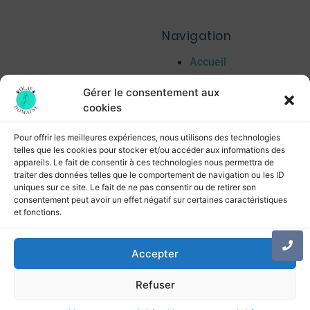
Navigation
Accueil
Services
Gérer le consentement aux
Elevage Ouaf
cookies
Domaine des
Goldies
Pour offrir les meilleures expériences, nous utilisons des technologies
Nos Photos et
telles que les cookies pour stocker et/ou accéder aux informations des
appareils. Le fait de consentir à ces technologies nous permettra de
Vidéos
traiter des données telles que le comportement de navigation ou les ID
Blog
uniques sur ce site. Le fait de ne pas consentir ou de retirer son
Contact
consentement peut avoir un effet négatif sur certaines caractéristiques
et fonctions.
FAQ
Accepter
© 2023
une création de la
Joly Agence
Refuser
–
– Siret 95125149500010 –
Mentions légales
Confidentialités
APE : 9609Z – N° Producteur/éleveur 915138